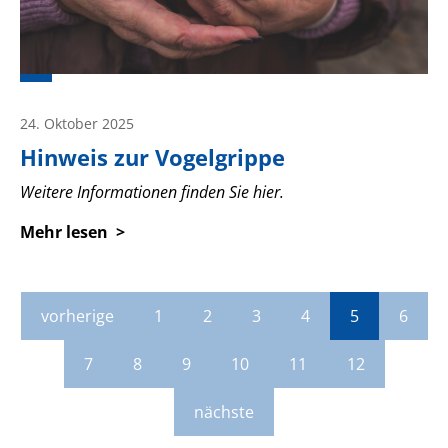
24. Oktober 2025
Hinweis zur Vogelgrippe
Weitere Informationen finden Sie hier.
Mehr lesen
vorherige
1
2
3
4
5
6
7
8
9
10
11
12
nächste