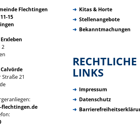
meinde Flechtingen
➜
Kitas & Horte
 11-15
➜
Stellenangebote
tingen
➜
Bekanntmachungen
 Erxleben
 2
ben
RECHTLICHE
LINKS
 Calvörde
r Straße 21
rde
➜
Impressum
ürgeranliegen:
➜
Datenschutz
g-flechtingen.de
➜
Barrierefreiheitserkläru
efon:
0