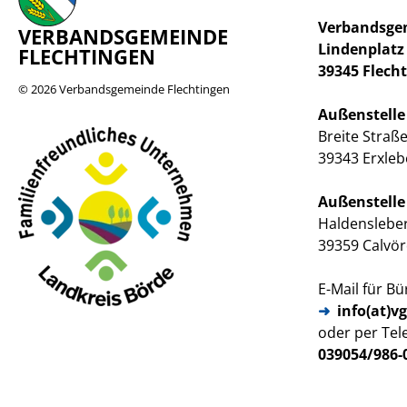
Verbandsge
VERBANDSGEMEINDE
Lindenplatz
FLECHTINGEN
39345 Flech
© 2026
Verbandsgemeinde Flechtingen
Außenstelle
Breite Straße
39343 Erxle
Außenstelle
Haldenslebe
39359 Calvö
E-Mail für B
info(at)v
oder per Tel
039054/986-