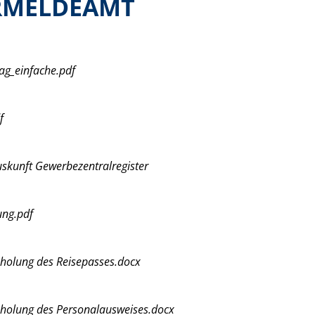
RMELDEAMT
ag_einfache.pdf
f
skunft Gewerbezentralregister
ng.pdf
bholung des Reisepasses.docx
bholung des Personalausweises.docx