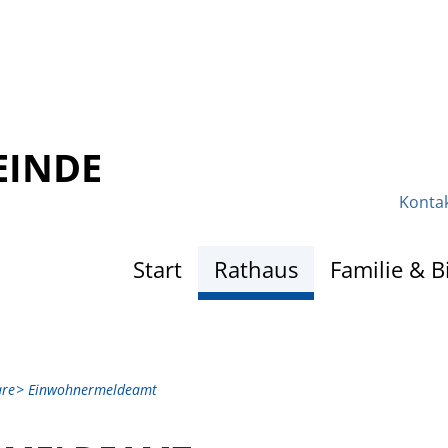
EINDE
Konta
Start
Rathaus
Familie & B
are
Einwohnermeldeamt