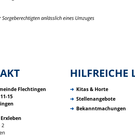
r Sorgeberechtigten anlässlich eines Umzuges
AKT
HILFREICHE 
meinde Flechtingen
➜
Kitas & Horte
 11-15
➜
Stellenangebote
tingen
➜
Bekanntmachungen
 Erxleben
 2
ben